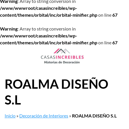
Warning
: Array to string conversion in
/www/wwwroot/casasincreibles/wp-
content/themes/orbital/inc/orbital-minifier.php
on line
67
Warning
: Array to string conversion in
/www/wwwroot/casasincreibles/wp-
content/themes/orbital/inc/orbital-minifier.php
on line
67
Saltar
al
contenido
ROALMA DISEÑO
S.L
Inicio
»
Decoración de Interiores
»
ROALMA DISEÑO S.L