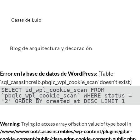
Casas de Lujo
Blog de arquitectura y decoración
Error en la base de datos de WordPress:
[Table
'sql_casasincreib.pbqlc_wpl_cookie_scan' doesn't exist]
SELECT id_wpl_cookie_scan FROM
`pbqlc_wpl_cookie_scan` WHERE status =
'2' ORDER BY created_at DESC LIMIT 1
Warning
: Trying to access array offset on value of type bool in
/www/wwwroot/casasincreibles/wp-content/plugins/gdpr-
cookie-consent/public/class-gdpr-cookie-consent-public.php