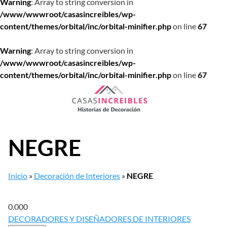
Warning
: Array to string conversion in
/www/wwwroot/casasincreibles/wp-
content/themes/orbital/inc/orbital-minifier.php
on line
67
Warning
: Array to string conversion in
/www/wwwroot/casasincreibles/wp-
content/themes/orbital/inc/orbital-minifier.php
on line
67
Saltar
al
contenido
NEGRE
Inicio
»
Decoración de Interiores
»
NEGRE
0.00
0
DECORADORES Y DISEÑADORES DE INTERIORES