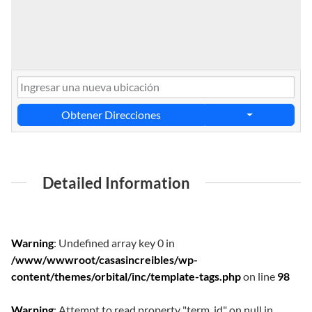
Obtener Direcciones
Detailed Information
Warning
: Undefined array key 0 in
/www/wwwroot/casasincreibles/wp-
content/themes/orbital/inc/template-tags.php
on line
98
Warning
: Attempt to read property "term_id" on null in