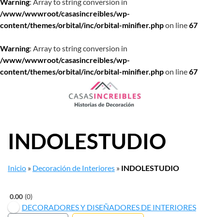
Warning
: Array to string conversion in
/www/wwwroot/casasincreibles/wp-
content/themes/orbital/inc/orbital-minifier.php
on line
67
Warning
: Array to string conversion in
/www/wwwroot/casasincreibles/wp-
content/themes/orbital/inc/orbital-minifier.php
on line
67
Saltar
al
contenido
INDOLESTUDIO
Inicio
»
Decoración de Interiores
»
INDOLESTUDIO
0.00
0
DECORADORES Y DISEÑADORES DE INTERIORES