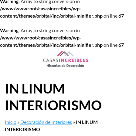
Warning
: Array to string conversion in
/www/wwwroot/casasincreibles/wp-
content/themes/orbital/inc/orbital-minifier.php
on line
67
Warning
: Array to string conversion in
/www/wwwroot/casasincreibles/wp-
content/themes/orbital/inc/orbital-minifier.php
on line
67
Saltar
al
contenido
IN LINUM
INTERIORISMO
Inicio
»
Decoración de Interiores
»
IN LINUM
INTERIORISMO