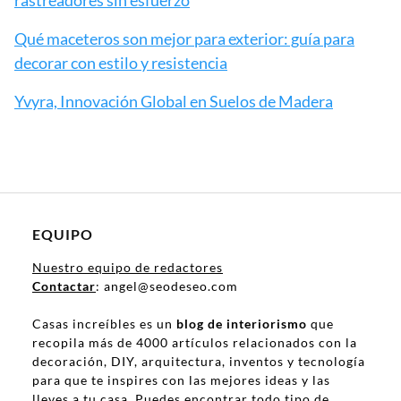
rastreadores sin esfuerzo
Qué maceteros son mejor para exterior: guía para
decorar con estilo y resistencia
Yvyra, Innovación Global en Suelos de Madera
EQUIPO
Nuestro equipo de redactores
Contactar
: angel@seodeseo.com
Casas increíbles es un
blog de interiorismo
que
recopila más de 4000 artículos relacionados con la
decoración, DIY, arquitectura, inventos y tecnología
para que te inspires con las mejores ideas y las
lleves a tu casa. Puedes encontrar todo tipo de