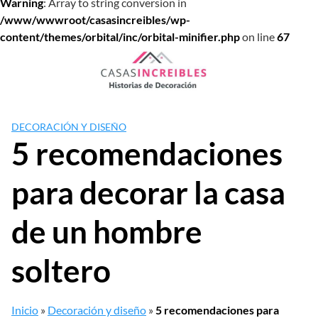
Warning
: Array to string conversion in
/www/wwwroot/casasincreibles/wp-
content/themes/orbital/inc/orbital-minifier.php
on line
67
Saltar
al
contenido
DECORACIÓN Y DISEÑO
5 recomendaciones
para decorar la casa
de un hombre
soltero
Inicio
»
Decoración y diseño
»
5 recomendaciones para