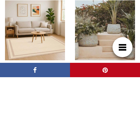
Alfombras vinílicas en
Qué maceteros son
cocina y comedor: una
mejor para exterior:
solución práctica para
guía para decorar con
el hogar actual
estilo y resistencia