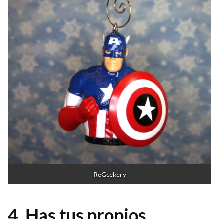
ReGeekery
4. Has tus propios