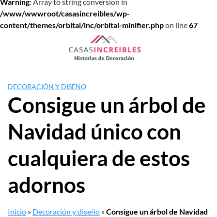
Warning
: Array to string conversion in
/www/wwwroot/casasincreibles/wp-
content/themes/orbital/inc/orbital-minifier.php
on line
67
Saltar
al
contenido
DECORACIÓN Y DISEÑO
Consigue un árbol de
Navidad único con
cualquiera de estos
adornos
Inicio
»
Decoración y diseño
»
Consigue un árbol de Navidad