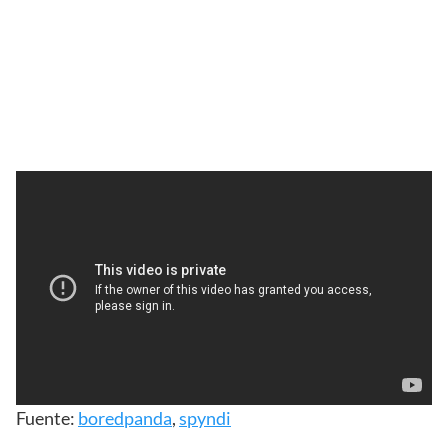
Fuente:
boredpanda
,
spyndi