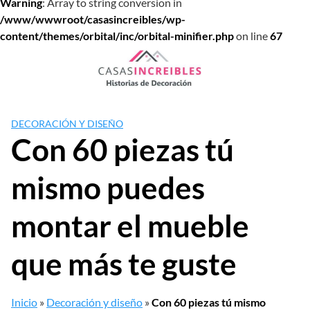
Warning
: Array to string conversion in
/www/wwwroot/casasincreibles/wp-
content/themes/orbital/inc/orbital-minifier.php
on line
67
Saltar
al
contenido
DECORACIÓN Y DISEÑO
Con 60 piezas tú
mismo puedes
montar el mueble
que más te guste
Inicio
»
Decoración y diseño
»
Con 60 piezas tú mismo