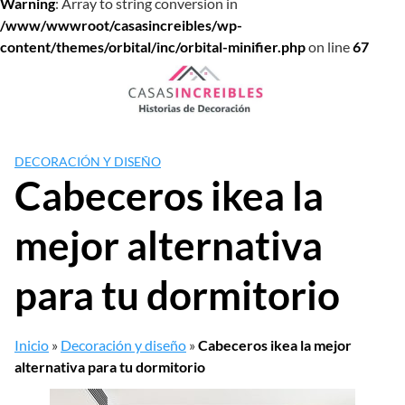
Warning
: Array to string conversion in
/www/wwwroot/casasincreibles/wp-
content/themes/orbital/inc/orbital-minifier.php
on line
67
Saltar
al
contenido
DECORACIÓN Y DISEÑO
Cabeceros ikea la
mejor alternativa
para tu dormitorio
Inicio
»
Decoración y diseño
»
Cabeceros ikea la mejor
alternativa para tu dormitorio