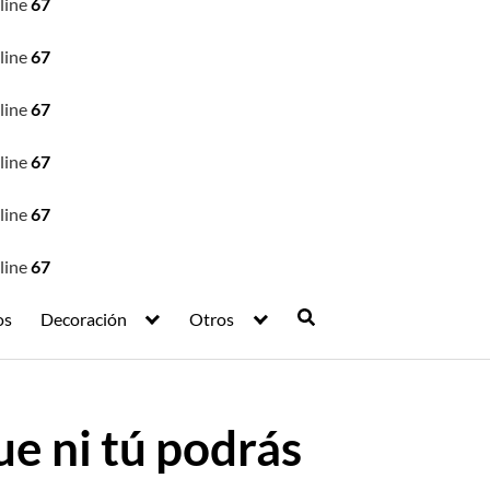
line
67
line
67
line
67
line
67
line
67
line
67
os
Decoración
Otros
ue ni tú podrás