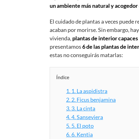
un ambiente más natural y acogedor
El cuidado de plantas a veces puede re
acaban por morirse. Sin embargo, hay 
vivienda,
plantas de interior capaces d
presentamos
6 de las plantas de inte
estas no conseguirás matarlas:
Índice
1.
1. La aspidistra
2.
2. Ficus benjamina
3.
3. La cinta
4.
4. Sanseviera
5.
5. El poto
6.
6. Kentia