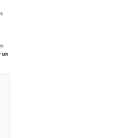
os
ón
r un