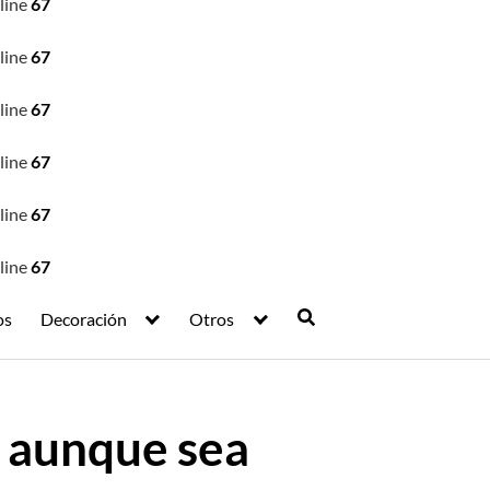
line
67
line
67
line
67
line
67
line
67
line
67
os
Decoración
Otros
a aunque sea