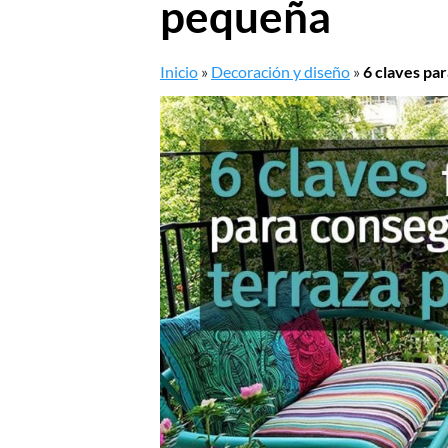
pequeña
Inicio
»
Decoración y diseño
»
6 claves pa