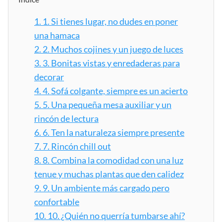
1.
1. Si tienes lugar, no dudes en poner
una hamaca
2.
2. Muchos cojines y un juego de luces
3.
3. Bonitas vistas y enredaderas para
decorar
4.
4. Sofá colgante, siempre es un acierto
5.
5. Una pequeña mesa auxiliar y un
rincón de lectura
6.
6. Ten la naturaleza siempre presente
7.
7. Rincón chill out
8.
8. Combina la comodidad con una luz
tenue y muchas plantas que den calidez
9.
9. Un ambiente más cargado pero
confortable
10.
10. ¿Quién no querría tumbarse ahí?