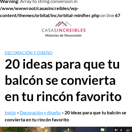
Warning
: Array to string conversion in
/www/wwwroot/casasincreibles/wp-
content/themes/orbital/inc/orbital-minifier.php
on line
67
Saltar
al
contenido
DECORACIÓN Y DISEÑO
20 ideas para que tu
balcón se convierta
en tu rincón favorito
Inicio
»
Decoración y diseño
»
20 ideas para que tu balcón se
convierta en tu rincón favorito