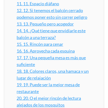
11.
11. Espacio diáfano
12.
12. Si tenemos el balcón cerrado
podemos poner esto sin correr peligro
13.
13. Pequeño pero acogedor
14.
14. ¿Qué tiene que envidiarle este
balcón a una terraza?
15.
15. Rincón para cenar
16.
16. Aprovecha cada esquina
17.
17. Una pequeña mesa es más que
suficiente
18.
18. Colores claros, una hamaca y un
lugar de relajación
19.
19. Puede ser la mejor mesa de
restaurante
20.
20. O el mejor rincón de lectura
alejados de los mosquitos