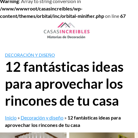
Warning
: Array to string conversion in
/www/wwwroot/casasincreibles/wp-
content/themes/orbital/inc/orbital-minifier.php
on line
67
Saltar
al
contenido
DECORACIÓN Y DISEÑO
12 fantásticas ideas
para aprovechar los
rincones de tu casa
Inicio
»
Decoración y diseño
»
12 fantásticas ideas para
aprovechar los rincones de tu casa