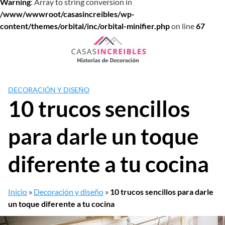
Warning
: Array to string conversion in
/www/wwwroot/casasincreibles/wp-
content/themes/orbital/inc/orbital-minifier.php
on line
67
Saltar
al
contenido
DECORACIÓN Y DISEÑO
10 trucos sencillos
para darle un toque
diferente a tu cocina
Inicio
»
Decoración y diseño
»
10 trucos sencillos para darle
un toque diferente a tu cocina