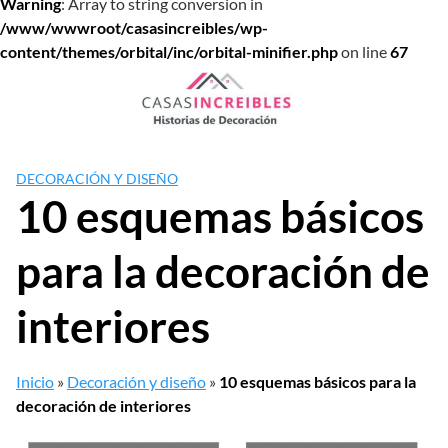
Warning
: Array to string conversion in
/www/wwwroot/casasincreibles/wp-
content/themes/orbital/inc/orbital-minifier.php
on line
67
Saltar
al
contenido
DECORACIÓN Y DISEÑO
10 esquemas básicos
para la decoración de
interiores
Inicio
»
Decoración y diseño
»
10 esquemas básicos para la
decoración de interiores