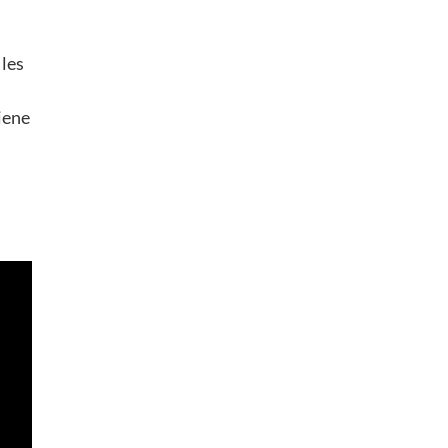
 les
iene