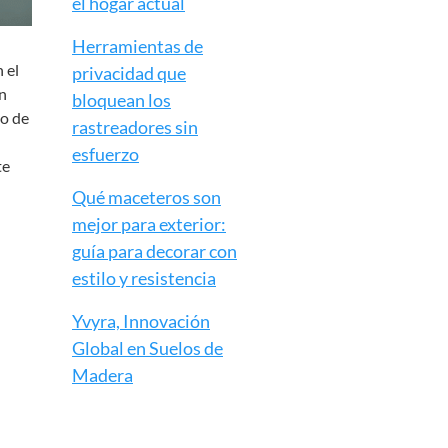
el hogar actual
Herramientas de
n el
privacidad que
n
bloquean los
ho de
rastreadores sin
esfuerzo
te
Qué maceteros son
mejor para exterior:
guía para decorar con
estilo y resistencia
Yvyra, Innovación
Global en Suelos de
Madera