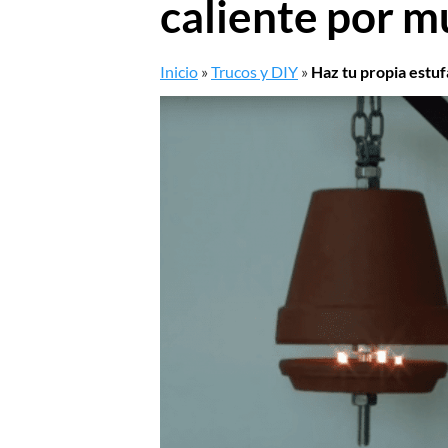
caliente por m
Inicio
»
Trucos y DIY
»
Haz tu propia estuf