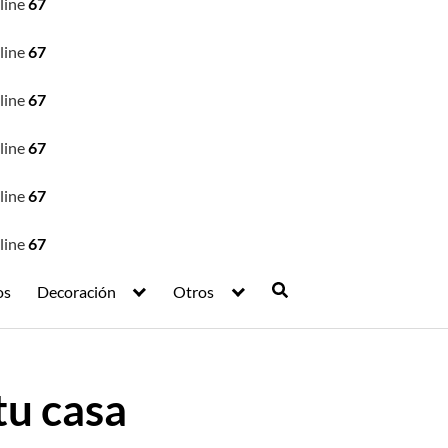
line
67
line
67
line
67
line
67
line
67
line
67
os
Decoración
Otros
tu casa